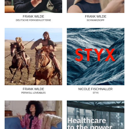
FRANK WILDE
FRANK WILDE
DEUTSCHE FERNSEHLOTTERIE
SCHWARZKOPF
FRANK WILDE
NICOLE FISCHNALLER
PERWOLL LOVEABLES
STYX