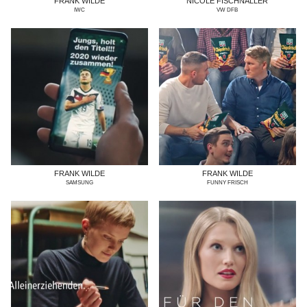
FRANK WILDE
NICOLE FISCHNALLER
IWC
VW DFB
FRANK WILDE
FRANK WILDE
SAMSUNG
FUNNY FRISCH