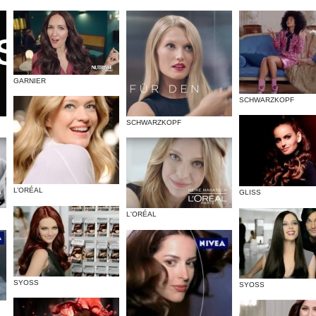
GARNIER
SCHWARZKOPF
SCHWARZKOPF
L’ORÉAL
GLISS
L'ORÉAL
SYOSS
SYOSS