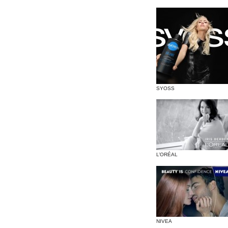
SYOSS
L’ORÉAL
NIVEA